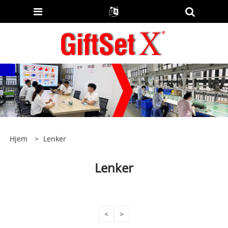
Hjem
>
Lenker
Lenker
<
>